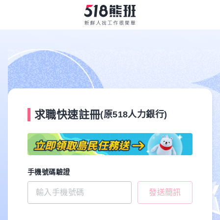
求職快速註冊
(原518人力銀行)
手機號碼驗證
發送簡訊