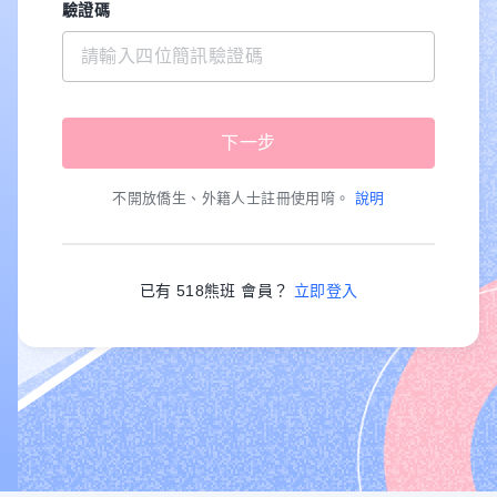
驗證碼
不開放僑生、外籍人士註冊使用唷。
說明
已有 518熊班 會員？
立即登入