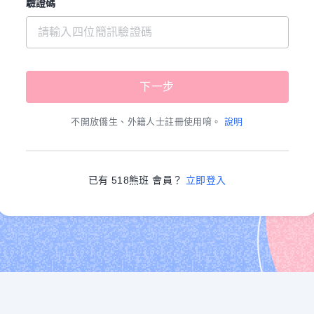
驗證碼
不開放僑生、外籍人士註冊使用唷。
說明
已有 518熊班 會員？
立即登入