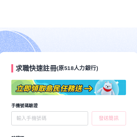
求職快速註冊
(原518人力銀行)
手機號碼驗證
發送簡訊