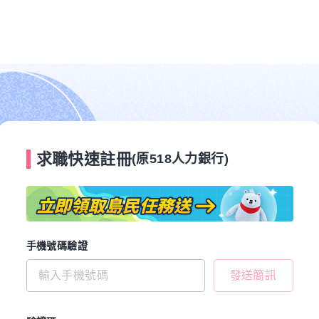
求職快速註冊
(原518人力銀行)
手機號碼驗證
發送簡訊