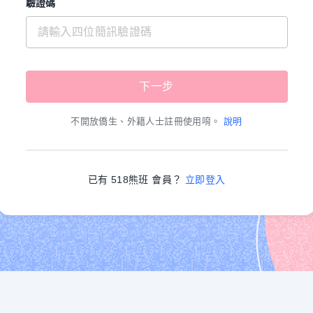
驗證碼
不開放僑生、外籍人士註冊使用唷。
說明
已有 518熊班 會員？
立即登入