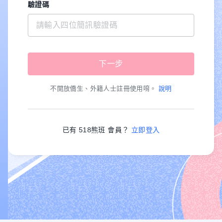
驗證碼
不開放僑生、外籍人士註冊使用唷。
說明
已有 518熊班 會員？
立即登入