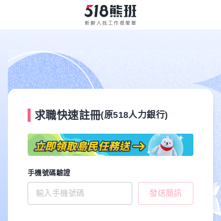
求職快速註冊
(原518人力銀行)
手機號碼驗證
發送簡訊