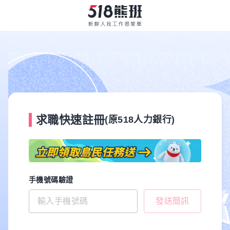
求職快速註冊
(原518人力銀行)
手機號碼驗證
發送簡訊