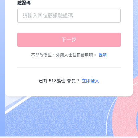
驗證碼
不開放僑生、外籍人士註冊使用唷。
說明
已有 518熊班 會員？
立即登入