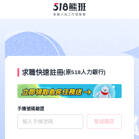
求職快速註冊
(原518人力銀行)
手機號碼驗證
發送簡訊