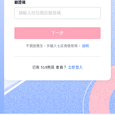
驗證碼
不開放僑生、外籍人士註冊使用唷。
說明
已有 518熊班 會員？
立即登入