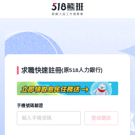
求職快速註冊
(原518人力銀行)
手機號碼驗證
發送簡訊