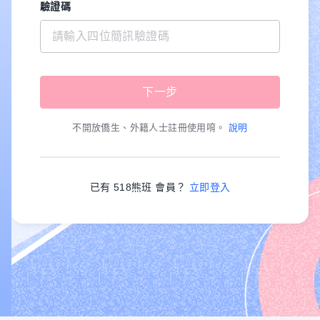
驗證碼
不開放僑生、外籍人士註冊使用唷。
說明
已有 518熊班 會員？
立即登入