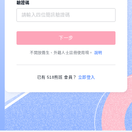
驗證碼
不開放僑生、外籍人士註冊使用唷。
說明
已有 518熊班 會員？
立即登入