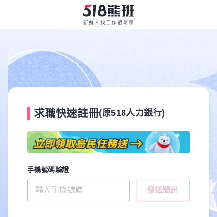
求職快速註冊
(原518人力銀行)
手機號碼驗證
發送簡訊