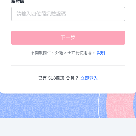
驗證碼
不開放僑生、外籍人士註冊使用唷。
說明
已有 518熊班 會員？
立即登入