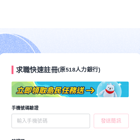
求職快速註冊
(原518人力銀行)
手機號碼驗證
發送簡訊