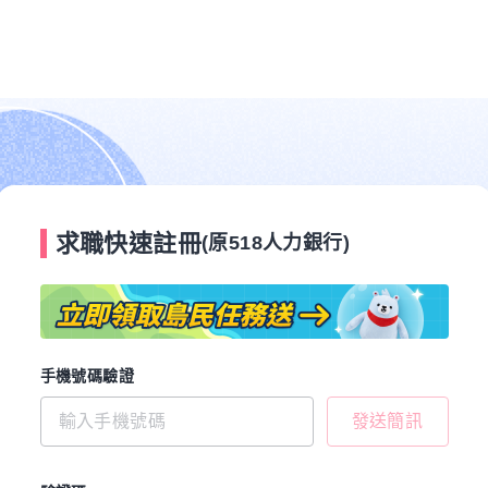
求職快速註冊
(原518人力銀行)
手機號碼驗證
發送簡訊