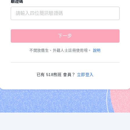
驗證碼
不開放僑生、外籍人士註冊使用唷。
說明
已有 518熊班 會員？
立即登入