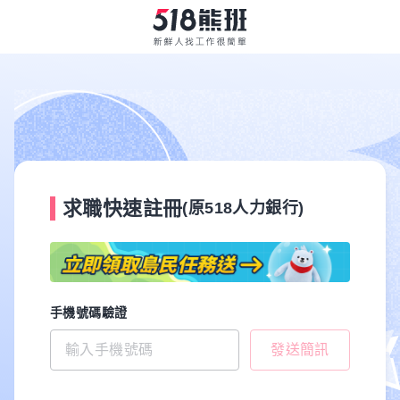
求職快速註冊
(原518人力銀行)
手機號碼驗證
發送簡訊