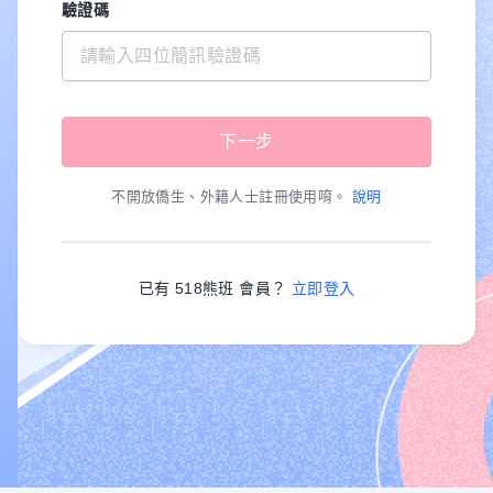
驗證碼
不開放僑生、外籍人士註冊使用唷。
說明
已有 518熊班 會員？
立即登入