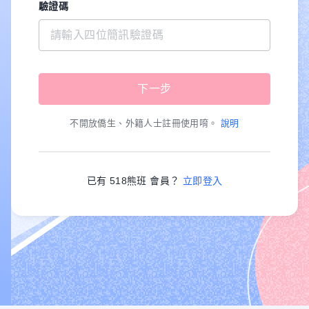
驗證碼
不開放僑生、外籍人士註冊使用唷。
說明
已有 518熊班 會員？
立即登入