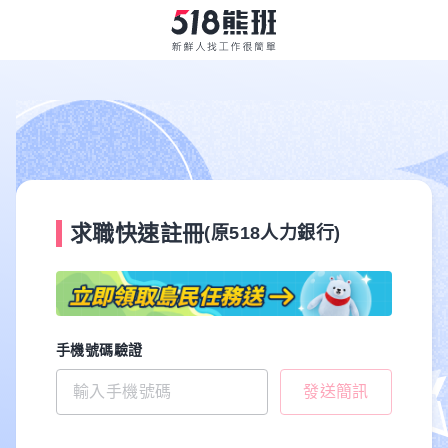
求職快速註冊
(原518人力銀行)
手機號碼驗證
發送簡訊