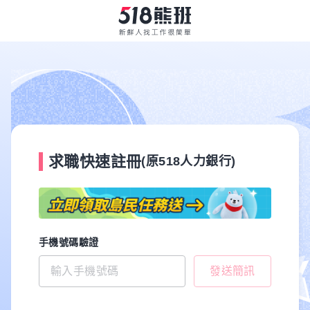
求職快速註冊
(原518人力銀行)
手機號碼驗證
發送簡訊