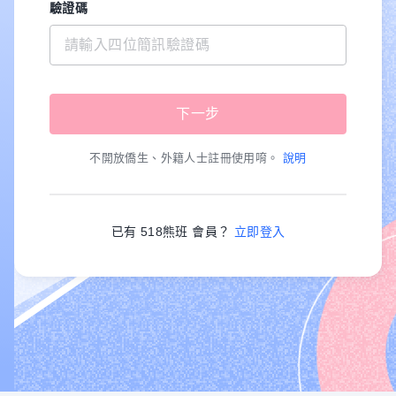
驗證碼
不開放僑生、外籍人士註冊使用唷。
說明
已有 518熊班 會員？
立即登入