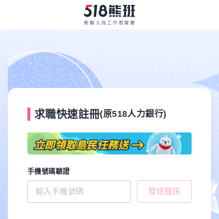
求職快速註冊
(原518人力銀行)
手機號碼驗證
發送簡訊