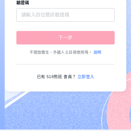
驗證碼
不開放僑生、外籍人士註冊使用唷。
說明
已有 518熊班 會員？
立即登入