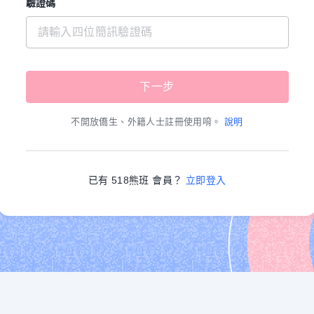
驗證碼
不開放僑生、外籍人士註冊使用唷。
說明
已有 518熊班 會員？
立即登入