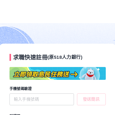
求職快速註冊
(原518人力銀行)
手機號碼驗證
發送簡訊