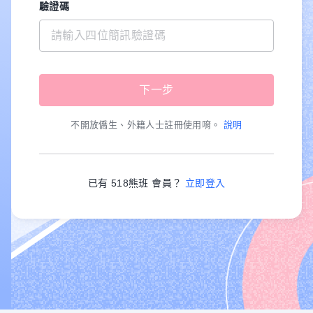
驗證碼
不開放僑生、外籍人士註冊使用唷。
說明
已有 518熊班 會員？
立即登入