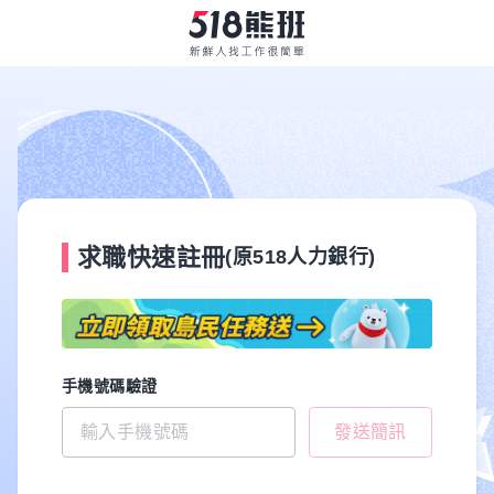
求職快速註冊
(原518人力銀行)
手機號碼驗證
發送簡訊