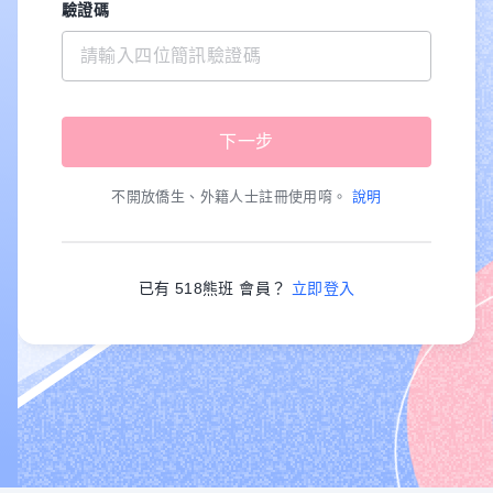
驗證碼
不開放僑生、外籍人士註冊使用唷。
說明
已有 518熊班 會員？
立即登入