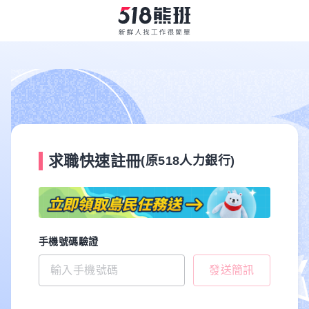
求職快速註冊
(原518人力銀行)
手機號碼驗證
發送簡訊