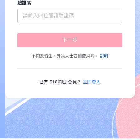
驗證碼
不開放僑生、外籍人士註冊使用唷。
說明
已有 518熊班 會員？
立即登入