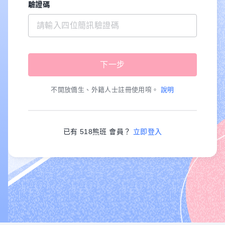
驗證碼
不開放僑生、外籍人士註冊使用唷。
說明
已有 518熊班 會員？
立即登入