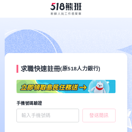
求職快速註冊
(原518人力銀行)
手機號碼驗證
發送簡訊