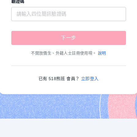
驗證碼
不開放僑生、外籍人士註冊使用唷。
說明
已有 518熊班 會員？
立即登入