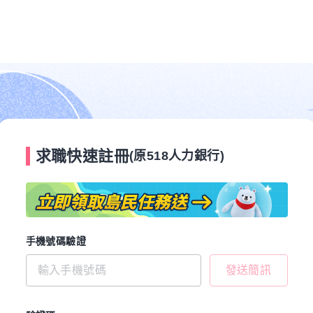
求職快速註冊
(原518人力銀行)
手機號碼驗證
發送簡訊