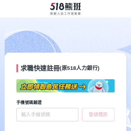
求職快速註冊
(原518人力銀行)
手機號碼驗證
發送簡訊