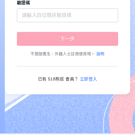
驗證碼
不開放僑生、外籍人士註冊使用唷。
說明
已有 518熊班 會員？
立即登入