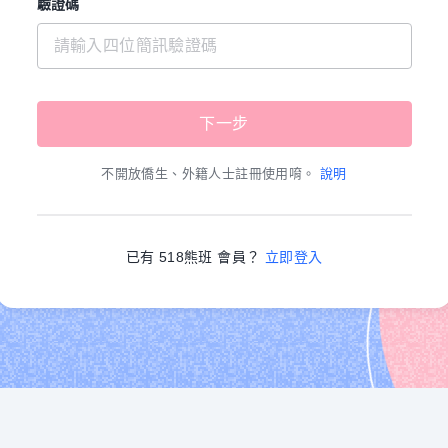
驗證碼
不開放僑生、外籍人士註冊使用唷。
說明
已有 518熊班 會員？
立即登入