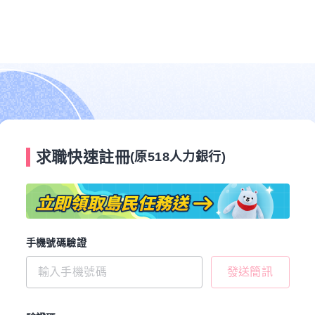
求職快速註冊
(原518人力銀行)
手機號碼驗證
發送簡訊