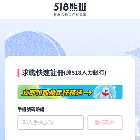
求職快速註冊
(原518人力銀行)
手機號碼驗證
發送簡訊