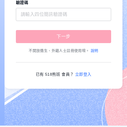
驗證碼
不開放僑生、外籍人士註冊使用唷。
說明
已有 518熊班 會員？
立即登入