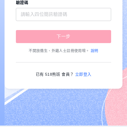
驗證碼
不開放僑生、外籍人士註冊使用唷。
說明
已有 518熊班 會員？
立即登入