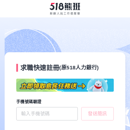
求職快速註冊
(原518人力銀行)
手機號碼驗證
發送簡訊