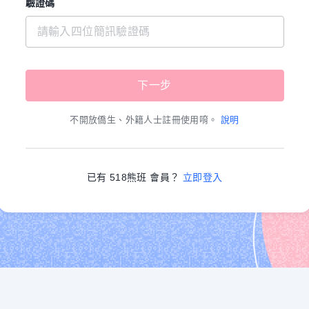
驗證碼
不開放僑生、外籍人士註冊使用唷。
說明
已有 518熊班 會員？
立即登入