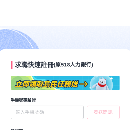
求職快速註冊
(原518人力銀行)
手機號碼驗證
發送簡訊