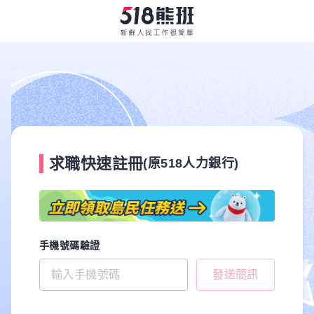
求職快速註冊
(原518人力銀行)
手機號碼驗證
發送簡訊