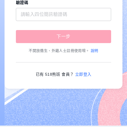
驗證碼
不開放僑生、外籍人士註冊使用唷。
說明
已有 518熊班 會員？
立即登入