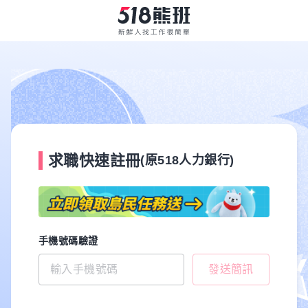
求職快速註冊
(原518人力銀行)
手機號碼驗證
發送簡訊