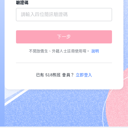
驗證碼
不開放僑生、外籍人士註冊使用唷。
說明
已有 518熊班 會員？
立即登入