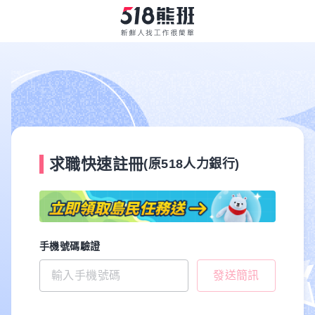
求職快速註冊
(原518人力銀行)
手機號碼驗證
發送簡訊