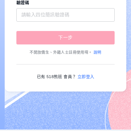
驗證碼
不開放僑生、外籍人士註冊使用唷。
說明
已有 518熊班 會員？
立即登入