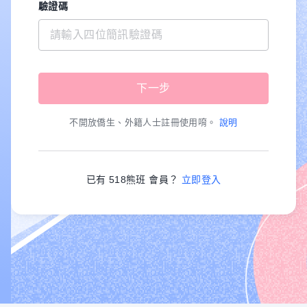
驗證碼
不開放僑生、外籍人士註冊使用唷。
說明
已有 518熊班 會員？
立即登入