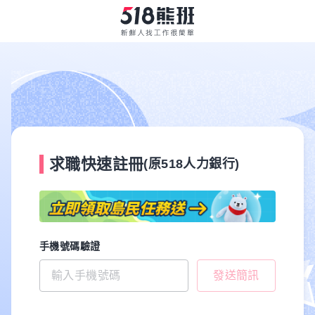
求職快速註冊
(原518人力銀行)
手機號碼驗證
發送簡訊