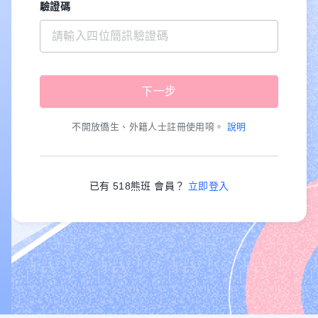
驗證碼
不開放僑生、外籍人士註冊使用唷。
說明
已有 518熊班 會員？
立即登入