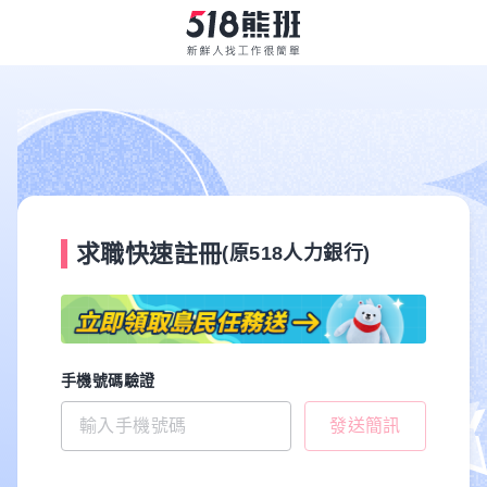
求職快速註冊
(原518人力銀行)
手機號碼驗證
發送簡訊