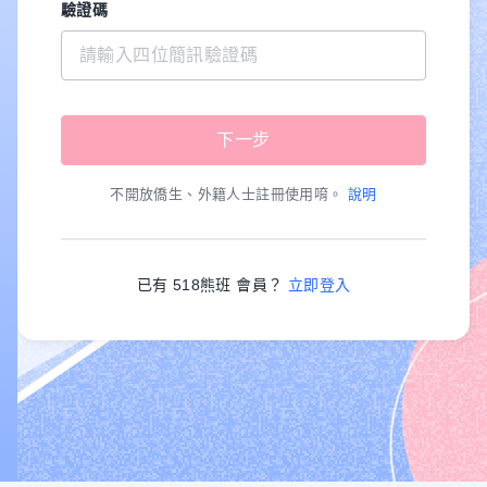
驗證碼
不開放僑生、外籍人士註冊使用唷。
說明
已有 518熊班 會員？
立即登入