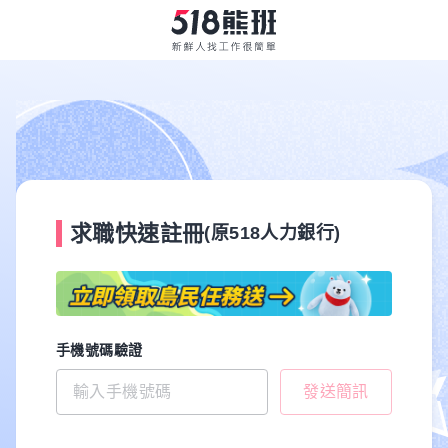
求職快速註冊
(原518人力銀行)
手機號碼驗證
發送簡訊