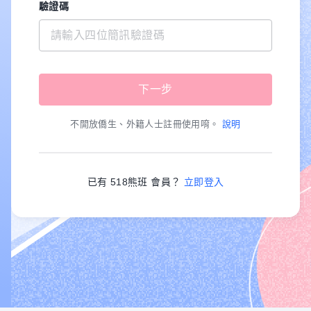
驗證碼
不開放僑生、外籍人士註冊使用唷。
說明
已有 518熊班 會員？
立即登入