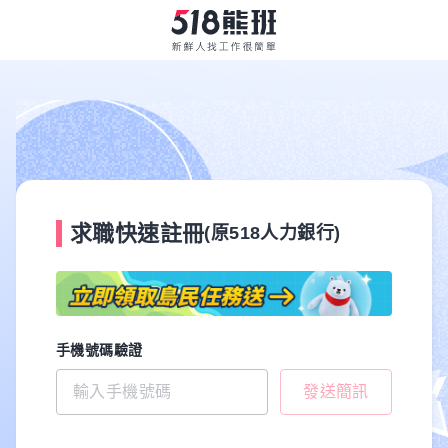
求職快速註冊
(原518人力銀行)
手機號碼驗證
發送簡訊