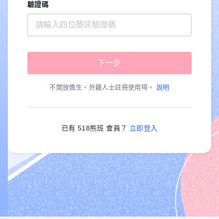
驗證碼
不開放僑生、外籍人士註冊使用唷。
說明
已有 518熊班 會員？
立即登入