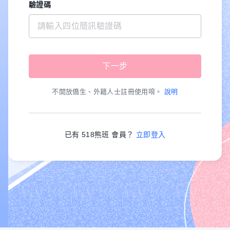
驗證碼
不開放僑生、外籍人士註冊使用唷。
說明
已有 518熊班 會員？
立即登入