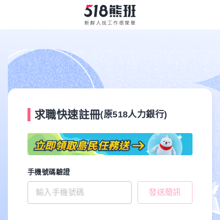
求職快速註冊
(原518人力銀行)
手機號碼驗證
發送簡訊