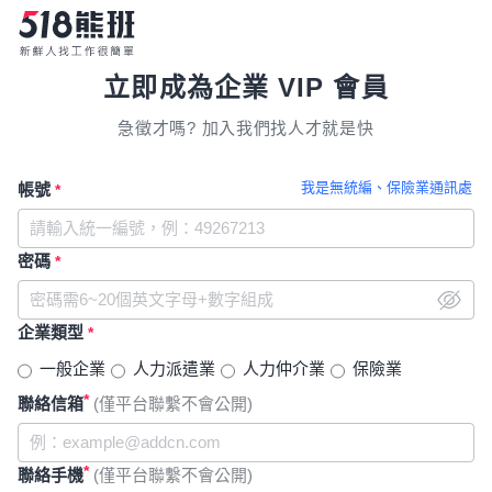
立即成為企業 VIP 會員
急徵才嗎? 加入我們找人才就是快
我是無統編、保險業通訊處
帳號
*
密碼
*
企業類型
*
一般企業
人力派遣業
人力仲介業
保險業
*
聯絡信箱
(僅平台聯繫不會公開)
*
聯絡手機
(僅平台聯繫不會公開)