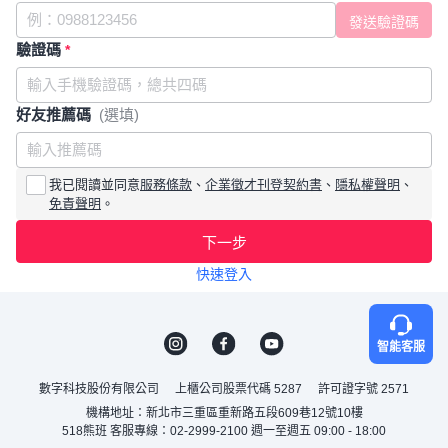
驗證碼
*
好友推薦碼
(選填)
我已閱讀並同意
服務條款
、
企業徵才刊登契約書
、
隱私權聲明
、
免責聲明
。
下一步
快速登入
智能客服
數字科技股份有限公司
上櫃公司股票代碼 5287
許可證字號 2571
機構地址：新北市三重區重新路五段609巷12號10樓
518熊班 客服專線：02-2999-2100 週一至週五 09:00 - 18:00