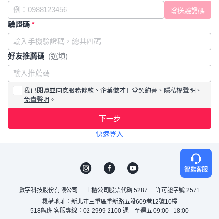
驗證碼
*
好友推薦碼
(選填)
我已閱讀並同意
服務條款
、
企業徵才刊登契約書
、
隱私權聲明
、
免責聲明
。
下一步
快速登入
智能客服
數字科技股份有限公司
上櫃公司股票代碼 5287
許可證字號 2571
機構地址：新北市三重區重新路五段609巷12號10樓
518熊班 客服專線：02-2999-2100 週一至週五 09:00 - 18:00