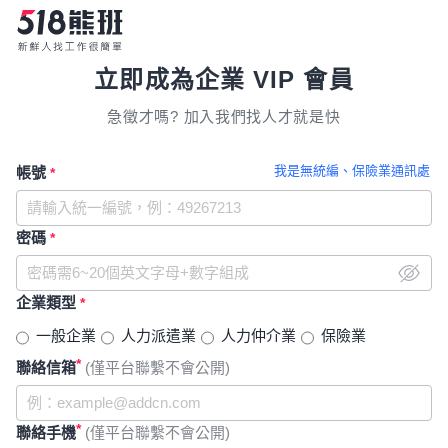
立即成為企業 VIP 會員
急徵才嗎? 加入我們找人才就是快
我是無統編、保險業通訊處
帳號
*
密碼
*
企業類型
*
一般企業
人力派遣業
人力仲介業
保險業
*
聯絡信箱
(僅平台聯繫不會公開)
*
聯絡手機
(僅平台聯繫不會公開)