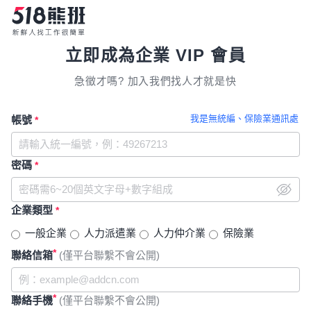
立即成為企業 VIP 會員
急徵才嗎? 加入我們找人才就是快
我是無統編、保險業通訊處
帳號
*
密碼
*
企業類型
*
一般企業
人力派遣業
人力仲介業
保險業
*
聯絡信箱
(僅平台聯繫不會公開)
*
聯絡手機
(僅平台聯繫不會公開)