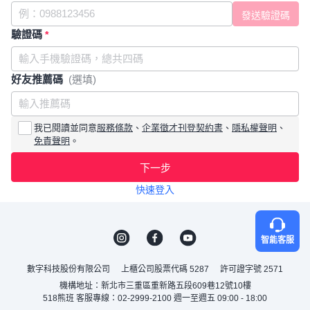
驗證碼
*
好友推薦碼
(選填)
我已閱讀並同意
服務條款
、
企業徵才刊登契約書
、
隱私權聲明
、
免責聲明
。
下一步
快速登入
智能客服
數字科技股份有限公司
上櫃公司股票代碼 5287
許可證字號 2571
機構地址：新北市三重區重新路五段609巷12號10樓
518熊班 客服專線：02-2999-2100 週一至週五 09:00 - 18:00