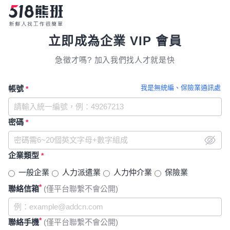
立即成為企業 VIP 會員
急徵才嗎? 加入我們找人才就是快
我是無統編、保險業通訊處
帳號
*
密碼
*
企業類型
*
一般企業
人力派遣業
人力仲介業
保險業
*
聯絡信箱
(僅平台聯繫不會公開)
*
聯絡手機
(僅平台聯繫不會公開)