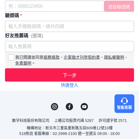
驗證碼
*
好友推薦碼
(選填)
我已閱讀並同意
服務條款
、
企業徵才刊登契約書
、
隱私權聲明
、
免責聲明
。
下一步
快速登入
智能客服
數字科技股份有限公司
上櫃公司股票代碼 5287
許可證字號 2571
機構地址：新北市三重區重新路五段609巷12號10樓
518熊班 客服專線：02-2999-2100 週一至週五 09:00 - 18:00