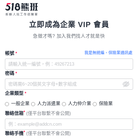
立即成為企業 VIP 會員
急徵才嗎? 加入我們找人才就是快
我是無統編、保險業通訊處
帳號
*
密碼
*
企業類型
*
一般企業
人力派遣業
人力仲介業
保險業
*
聯絡信箱
(僅平台聯繫不會公開)
*
聯絡手機
(僅平台聯繫不會公開)