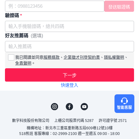
驗證碼
*
好友推薦碼
(選填)
我已閱讀並同意
服務條款
、
企業徵才刊登契約書
、
隱私權聲明
、
免責聲明
。
下一步
快速登入
智能客服
數字科技股份有限公司
上櫃公司股票代碼 5287
許可證字號 2571
機構地址：新北市三重區重新路五段609巷12號10樓
518熊班 客服專線：02-2999-2100 週一至週五 09:00 - 18:00