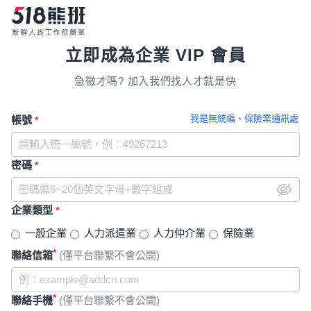
立即成為企業 VIP 會員
急徵才嗎? 加入我們找人才就是快
我是無統編、保險業通訊處
帳號
*
密碼
*
企業類型
*
一般企業
人力派遣業
人力仲介業
保險業
*
聯絡信箱
(僅平台聯繫不會公開)
*
聯絡手機
(僅平台聯繫不會公開)