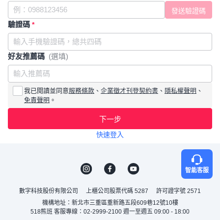
驗證碼
*
好友推薦碼
(選填)
我已閱讀並同意
服務條款
、
企業徵才刊登契約書
、
隱私權聲明
、
免責聲明
。
下一步
快速登入
智能客服
數字科技股份有限公司
上櫃公司股票代碼 5287
許可證字號 2571
機構地址：新北市三重區重新路五段609巷12號10樓
518熊班 客服專線：02-2999-2100 週一至週五 09:00 - 18:00