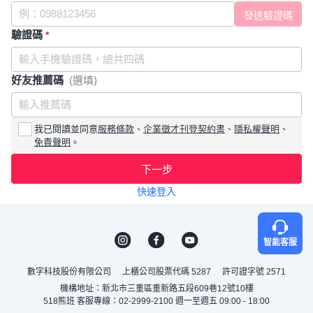
驗證碼
*
好友推薦碼
(選填)
我已閱讀並同意
服務條款
、
企業徵才刊登契約書
、
隱私權聲明
、
免責聲明
。
下一步
快速登入
智能客服
數字科技股份有限公司
上櫃公司股票代碼 5287
許可證字號 2571
機構地址：新北市三重區重新路五段609巷12號10樓
518熊班 客服專線：02-2999-2100 週一至週五 09:00 - 18:00