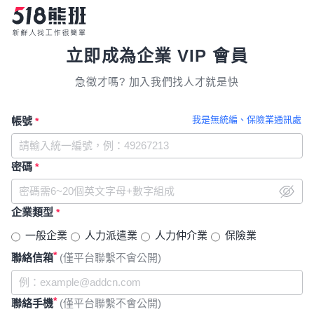
立即成為企業 VIP 會員
急徵才嗎? 加入我們找人才就是快
我是無統編、保險業通訊處
帳號
*
密碼
*
企業類型
*
一般企業
人力派遣業
人力仲介業
保險業
*
聯絡信箱
(僅平台聯繫不會公開)
*
聯絡手機
(僅平台聯繫不會公開)