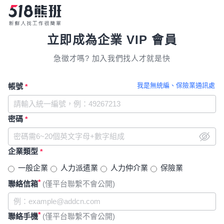
立即成為企業 VIP 會員
急徵才嗎? 加入我們找人才就是快
我是無統編、保險業通訊處
帳號
*
密碼
*
企業類型
*
一般企業
人力派遣業
人力仲介業
保險業
*
聯絡信箱
(僅平台聯繫不會公開)
*
聯絡手機
(僅平台聯繫不會公開)