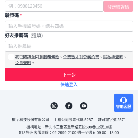
驗證碼
*
好友推薦碼
(選填)
我已閱讀並同意
服務條款
、
企業徵才刊登契約書
、
隱私權聲明
、
免責聲明
。
下一步
快速登入
智能客服
數字科技股份有限公司
上櫃公司股票代碼 5287
許可證字號 2571
機構地址：新北市三重區重新路五段609巷12號10樓
518熊班 客服專線：02-2999-2100 週一至週五 09:00 - 18:00