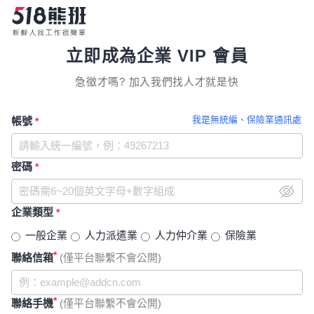
立即成為企業 VIP 會員
急徵才嗎? 加入我們找人才就是快
我是無統編、保險業通訊處
帳號
*
密碼
*
企業類型
*
一般企業
人力派遣業
人力仲介業
保險業
*
聯絡信箱
(僅平台聯繫不會公開)
*
聯絡手機
(僅平台聯繫不會公開)