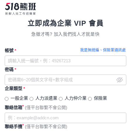
立即成為企業 VIP 會員
急徵才嗎? 加入我們找人才就是快
我是無統編、保險業通訊處
帳號
*
密碼
*
企業類型
*
一般企業
人力派遣業
人力仲介業
保險業
*
聯絡信箱
(僅平台聯繫不會公開)
*
聯絡手機
(僅平台聯繫不會公開)