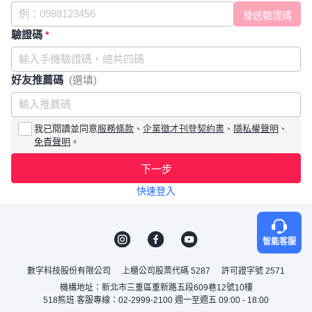
驗證碼
*
好友推薦碼
(選填)
我已閱讀並同意
服務條款
、
企業徵才刊登契約書
、
隱私權聲明
、
免責聲明
。
下一步
快速登入
智能客服
數字科技股份有限公司
上櫃公司股票代碼 5287
許可證字號 2571
機構地址：新北市三重區重新路五段609巷12號10樓
518熊班 客服專線：02-2999-2100 週一至週五 09:00 - 18:00