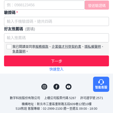
驗證碼
*
好友推薦碼
(選填)
我已閱讀並同意
服務條款
、
企業徵才刊登契約書
、
隱私權聲明
、
免責聲明
。
下一步
快速登入
智能客服
數字科技股份有限公司
上櫃公司股票代碼 5287
許可證字號 2571
機構地址：新北市三重區重新路五段609巷12號10樓
518熊班 客服專線：02-2999-2100 週一至週五 09:00 - 18:00