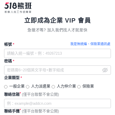
立即成為企業 VIP 會員
急徵才嗎? 加入我們找人才就是快
我是無統編、保險業通訊處
帳號
*
密碼
*
企業類型
*
一般企業
人力派遣業
人力仲介業
保險業
*
聯絡信箱
(僅平台聯繫不會公開)
*
聯絡手機
(僅平台聯繫不會公開)