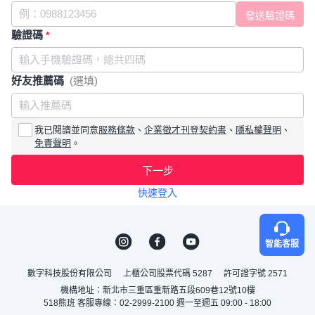
驗證碼
*
好友推薦碼
(選填)
我已閱讀並同意
服務條款
、
企業徵才刊登契約書
、
隱私權聲明
、
免責聲明
。
下一步
快速登入
智能客服
數字科技股份有限公司
上櫃公司股票代碼 5287
許可證字號 2571
機構地址：新北市三重區重新路五段609巷12號10樓
518熊班 客服專線：02-2999-2100 週一至週五 09:00 - 18:00