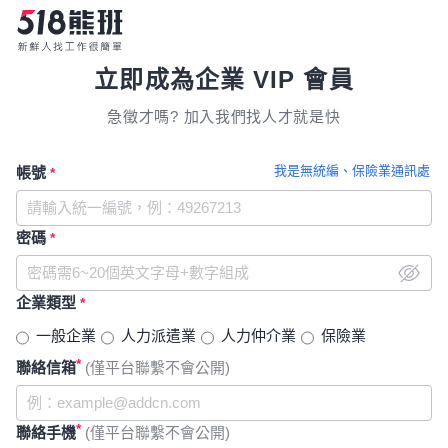
立即成為企業 VIP 會員
急徵才嗎? 加入我們找人才就是快
我是無統編、保險業通訊處
帳號
*
密碼
*
企業類型
*
一般企業
人力派遣業
人力仲介業
保險業
*
聯絡信箱
(僅平台聯繫不會公開)
*
聯絡手機
(僅平台聯繫不會公開)