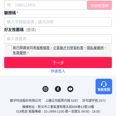
驗證碼
*
好友推薦碼
(選填)
我已閱讀並同意
服務條款
、
企業徵才刊登契約書
、
隱私權聲明
、
免責聲明
。
下一步
快速登入
智能客服
數字科技股份有限公司
上櫃公司股票代碼 5287
許可證字號 2571
機構地址：新北市三重區重新路五段609巷12號10樓
518熊班 客服專線：02-2999-2100 週一至週五 09:00 - 18:00