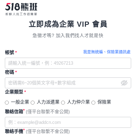
立即成為企業 VIP 會員
急徵才嗎? 加入我們找人才就是快
我是無統編、保險業通訊處
帳號
*
密碼
*
企業類型
*
一般企業
人力派遣業
人力仲介業
保險業
*
聯絡信箱
(僅平台聯繫不會公開)
*
聯絡手機
(僅平台聯繫不會公開)