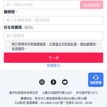
驗證碼
*
好友推薦碼
(選填)
我已閱讀並同意
服務條款
、
企業徵才刊登契約書
、
隱私權聲明
、
免責聲明
。
下一步
快速登入
智能客服
數字科技股份有限公司
上櫃公司股票代碼 5287
許可證字號 2571
機構地址：新北市三重區重新路五段609巷12號10樓
518熊班 客服專線：02-2999-2100 週一至週五 09:00 - 18:00