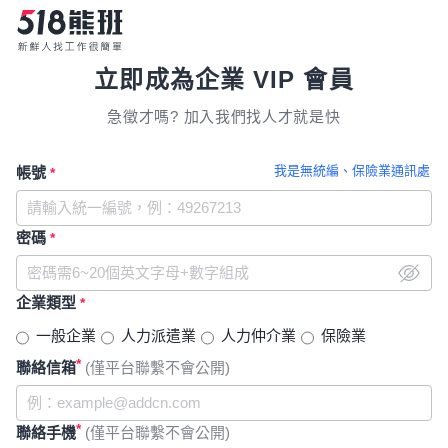
立即成為企業 VIP 會員
急徵才嗎? 加入我們找人才就是快
我是無統編、保險業通訊處
帳號
*
密碼
*
企業類型
*
一般企業
人力派遣業
人力仲介業
保險業
*
聯絡信箱
(僅平台聯繫不會公開)
*
聯絡手機
(僅平台聯繫不會公開)