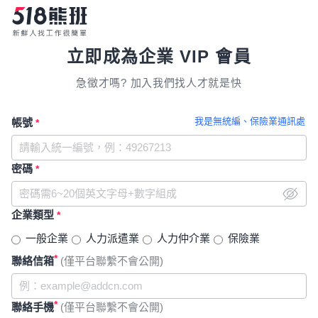
立即成為企業 VIP 會員
急徵才嗎? 加入我們找人才就是快
我是無統編、保險業通訊處
帳號
*
密碼
*
企業類型
*
一般企業
人力派遣業
人力仲介業
保險業
*
聯絡信箱
(僅平台聯繫不會公開)
*
聯絡手機
(僅平台聯繫不會公開)