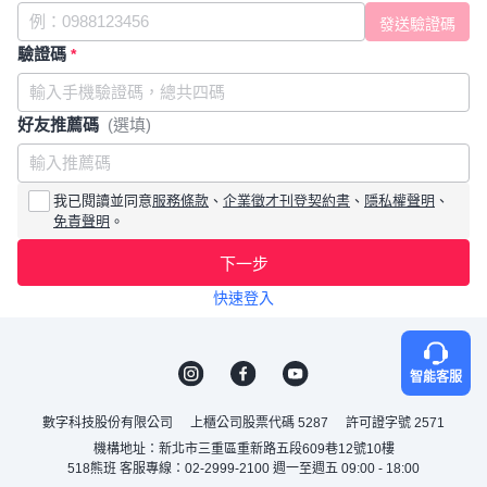
驗證碼
*
好友推薦碼
(選填)
我已閱讀並同意
服務條款
、
企業徵才刊登契約書
、
隱私權聲明
、
免責聲明
。
下一步
快速登入
智能客服
數字科技股份有限公司
上櫃公司股票代碼 5287
許可證字號 2571
機構地址：新北市三重區重新路五段609巷12號10樓
518熊班 客服專線：02-2999-2100 週一至週五 09:00 - 18:00